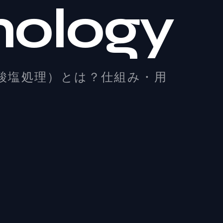
nology
EXPERTISE
技術一覧
PLATING BASICS
酸塩処理）とは？仕組み・用
めっきの基礎知識
TECHNICAL COLUMN
技術コラム